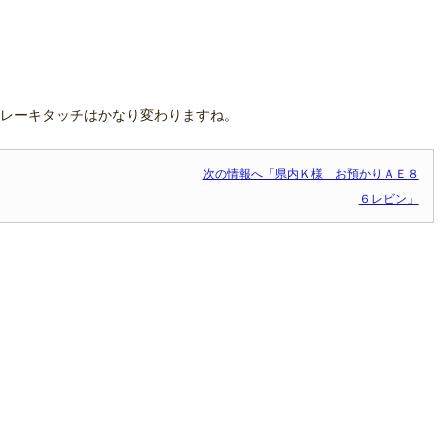
レーキタッチはかなり変わりますね。
次の情報へ「県内Ｋ様 お預かりＡＥ８
６レビン」