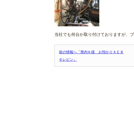
当社でも何台か取り付けておりますが、ブ
前の情報へ「県内Ｋ様 お預かりＡＥ８
６レビン」