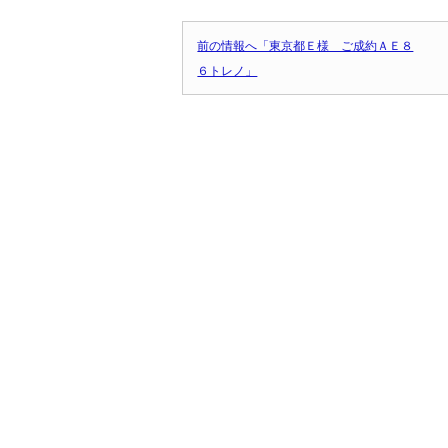
前の情報へ「東京都Ｅ様 ご成約ＡＥ８
６トレノ」