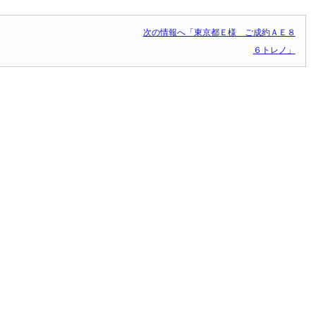
次の情報へ「東京都Ｅ様 ご成約ＡＥ８
６トレノ」