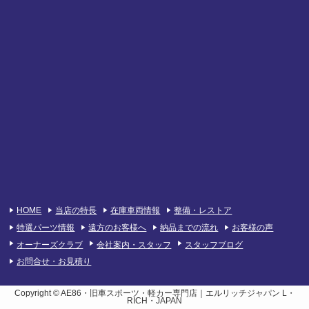
HOME
当店の特長
在庫車両情報
整備・レストア
特選パーツ情報
遠方のお客様へ
納品までの流れ
お客様の声
オーナーズクラブ
会社案内・スタッフ
スタッフブログ
お問合せ・お見積り
Copyright © AE86・旧車スポーツ・軽カー専門店｜エルリッチジャパン L・
RICH・JAPAN