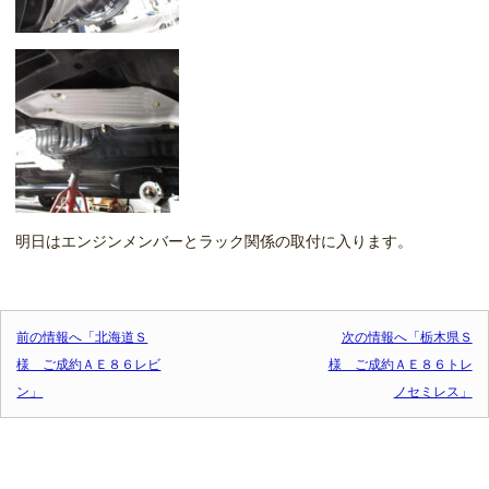
明日はエンジンメンバーとラック関係の取付に入ります。
投稿ナビゲーション
前の情報へ「北海道Ｓ
次の情報へ「栃木県Ｓ
様 ご成約ＡＥ８６レビ
様 ご成約ＡＥ８６トレ
ン」
ノセミレス」