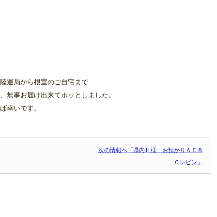
陸運局から根室のご自宅まで
、無事お届け出来てホッとしました。
ば幸いです。
次の情報へ「県内Ｈ様 お預かりＡＥ８
６レビン」