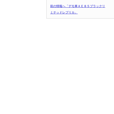
前の情報へ「デモ車ＡＥ８５ブラックリ
ミテッドレプリカ」