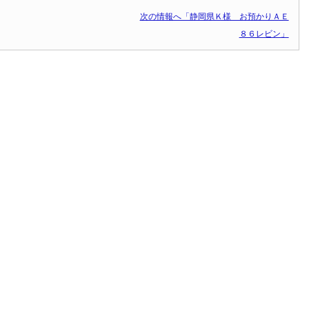
次の情報へ「静岡県Ｋ様 お預かりＡＥ
８６レビン」