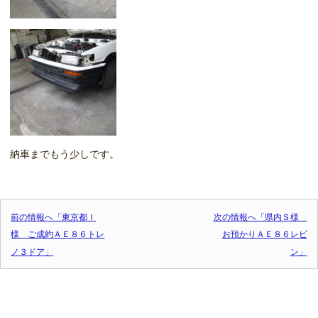
納車までもう少しです。
投稿ナビゲーション
前の情報へ「東京都Ｉ
次の情報へ「県内Ｓ様
様 ご成約ＡＥ８６トレ
お預かりＡＥ８６レビ
ノ３ドア」
ン」