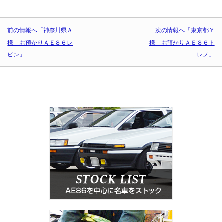
投稿ナビゲーション
前の情報へ「神奈川県Ａ
次の情報へ「東京都Ｙ
様 お預かりＡＥ８６レ
様 お預かりＡＥ８６ト
ビン」
レノ」