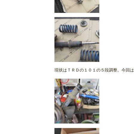
現状はＴＲＤの１０１の５段調整。今回は