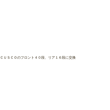
ＣＵＳＣＯのフロント４０段、リア１６段に交換