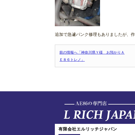
追加で急遽パンク修理もありましたが、作
前の情報へ「神奈川県Ｙ様 お預かりＡ
Ｅ８６トレノ」
有限会社エルリッチジャパン