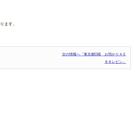
ります。
次の情報へ「東京都O様 お預かりＡＥ
８６レビン」