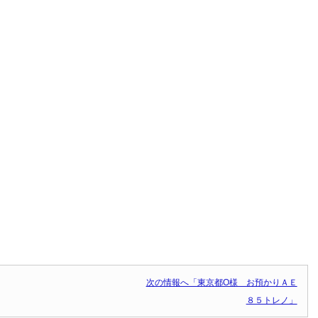
次の情報へ「東京都O様 お預かりＡＥ
８５トレノ」