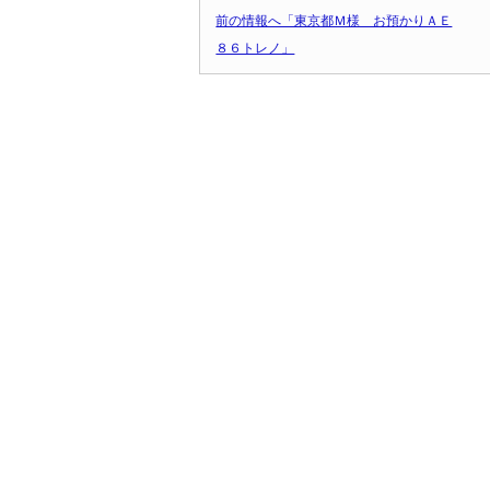
前の情報へ「東京都Ｍ様 お預かりＡＥ
８６トレノ」