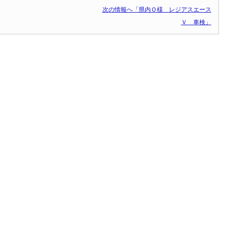
次の情報へ「県内Ｏ様 レジアスエース
Ｖ 車検」