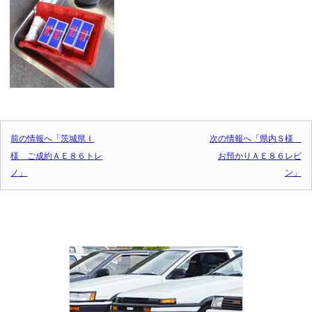
投稿ナビゲーション
前の情報へ「茨城県Ｉ
次の情報へ「県内Ｓ様
様 ご成約ＡＥ８６トレ
お預かりＡＥ８６レビ
ノ」
ン」