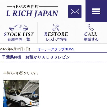
2022年6月12日 (日)
|
オーナーズクラブNEWS
千葉県N様 お預かりＡＥ８６レビン
車検でのお預かりです。