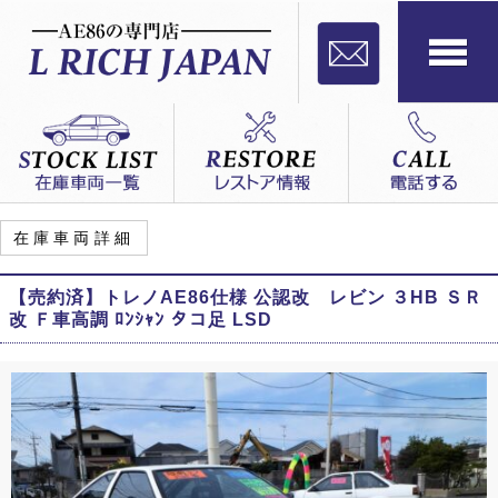
在庫車両詳細
【売約済】トレノAE86仕様 公認改 レビン ３HB ＳＲ
改 Ｆ車高調 ﾛﾝｼｬﾝ タコ足 LSD