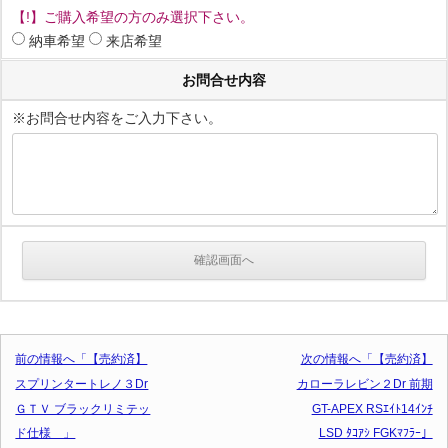
【!】ご購入希望の方のみ選択下さい。
納車希望
来店希望
お問合せ内容
※お問合せ内容をご入力下さい。
投稿ナビゲーション
前の情報へ「【売約済】
次の情報へ「【売約済】
スプリンタートレノ３Dr
カローラレビン２Dr 前期
ＧＴＶ ブラックリミテッ
GT-APEX RSｴｲﾄ14ｲﾝﾁ
ド仕様 」
LSD ﾀｺｱｼ FGKﾏﾌﾗｰ」