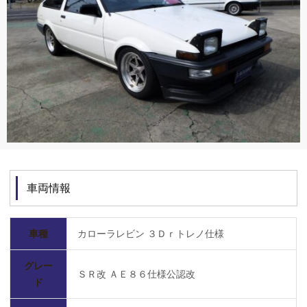
車両情報
車種
カローラレビン ３Ｄｒトレノ仕様
グレー
ＳＲ改 ＡＥ８６仕様公認改
ド