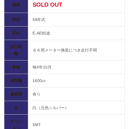
SOLD OUT
価格
年式
58年式
型式
E-AE85改
走行距
８６用メーター換装につき走行不明
離
車検
検4年10月
排気量
1600cc
修復歴
有り
色
白（元色シルバー）
ミッシ
5MT
ョン