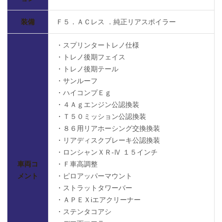
装備
Ｆ５．ＡＣレス ．純正リアスポイラー
・スプリンタートレノ仕様
・トレノ後期フェイス
・トレノ後期テール
・サンルーフ
・ハイコンプＥｇ
・４Ａｇエンジン公認換装
・Ｔ５０ミッション公認換装
・８６用リアホーシング交換換装
・リアディスクブレーキ公認換装
・ロンシャンＸＲ-Ⅳ １５インチ
車両コ
・Ｆ車高調整
メント
・ピロアッパーマウント
・ストラットタワーバー
・ＡＰＥＸiエアクリーナー
・ステンタコアシ