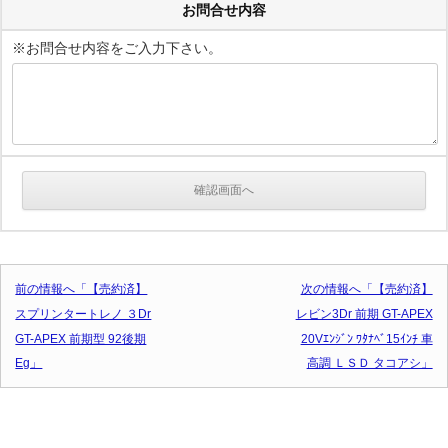
お問合せ内容
※お問合せ内容をご入力下さい。
投稿ナビゲーション
前の情報へ「【売約済】
次の情報へ「【売約済】
スプリンタートレノ ３Dr
レビン3Dr 前期 GT-APEX
GT-APEX 前期型 92後期
20Vｴﾝｼﾞﾝ ﾜﾀﾅﾍﾞ15ｲﾝﾁ 車
Eg」
高調 ＬＳＤ タコアシ」