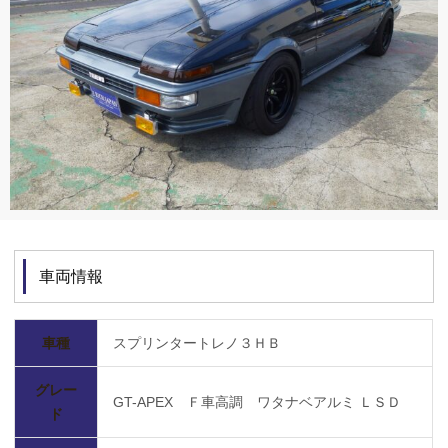
車両情報
車種
スプリンタートレノ３ＨＢ
グレー
GT-APEX Ｆ車高調 ワタナベアルミ ＬＳＤ
ド