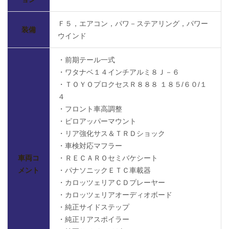
Ｆ５，エアコン，パワ－ステアリング，パワー
装備
ウインド
・前期テール一式
・ワタナベ１４インチアルミ８Ｊ－６
・ＴＯＹＯプロクセスＲ８８８ １８５/６０/１
４
・フロント車高調整
・ピロアッパーマウント
・リア強化サス＆ＴＲＤショック
・車検対応マフラー
車両コ
・ＲＥＣＡＲＯセミバケシート
メント
・パナソニックＥＴＣ車載器
・カロッツェリアＣＤプレーヤー
・カロッツェリアオーディオボード
・純正サイドステップ
・純正リアスポイラー