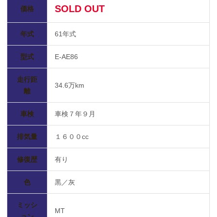
SOLD OUT
価格
年式
61年式
型式
E-AE86
走行距
34.6万km
離
車検
車検７年９月
排気量
１６００cc
修復歴
有り
色
黒／灰
ミッシ
MT
ョン