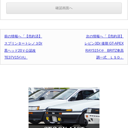
投稿ナビゲーション
前の情報へ「【売約済】
次の情報へ「【売約済】
スプリンタートレノ３Dr
レビン3Dr 後期 GT-APEX
黒ヘッド20Ｖ公認改
RAYS15ｲﾝﾁ BRITZ車高
TE37V15ｲﾝﾁ」
調一式 ＬＳＤ」