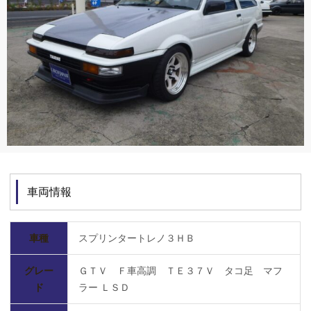
車両情報
車種
スプリンタートレノ３ＨＢ
グレー
ＧＴＶ Ｆ車高調 ＴＥ３７Ｖ タコ足 マフ
ド
ラー ＬＳＤ