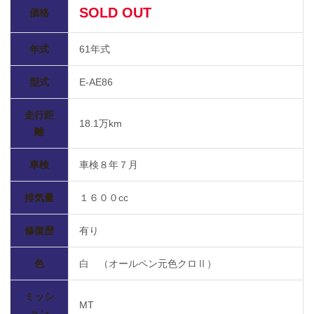
SOLD OUT
価格
年式
61年式
型式
E-AE86
走行距
18.1万km
離
車検
車検８年７月
排気量
１６００cc
修復歴
有り
色
白 （オールペン元色クロⅡ）
ミッシ
MT
ョン