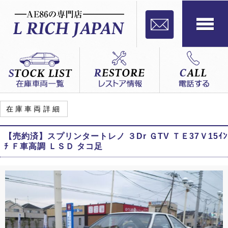
在庫車両詳細
【売約済】スプリンタートレノ ３Dr ＧTV ＴＥ37Ｖ15ｲﾝ
ﾁ Ｆ車高調 ＬＳＤ タコ足